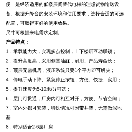
便，是经济适用的低楼层间替代电梯的理想货物输送设
备。根据升降台的安装环境和使用要求，选择合适的可选
配置，可取得更好的使用效果。
尺寸可根据来电需求定制。
产品特点：
1
．承载能力大，实现多点控制，上下楼层互动联锁；
2
．提升高度高，采用侧置油缸，耐用、产品寿命长；
3
．顶层无需机房，液压系统只要
1
个平方即可解决；
4
．停电手动下降、紧急停止按钮，方便、快捷、实用；
5
．提升速度为
5-10
米
/
分可选；
6
．层门可贯通，厂房内可相互对开，方便、节省空间；
7
．室内外都可安装，特殊情况可附带井架，无需做深地
基；
8
．特别适合
2-6
层厂房