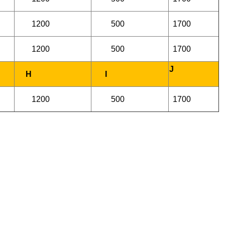
1200
500
1700
1200
500
1700
J
H
I
1200
500
1700