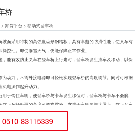
车桥
>
卸货平台
>
移动式登车桥
桥坡面采用特制的高强度齿形钢格板，具有卓越的防滑性能，使叉车有
和操控性。即使雨雪天气，仍能保障正常作业。
垫，能有效防止叉车在登车桥上行走时，登车桥发生溜车及移动，以保
作为动力，不需外接电源即可轻松实现登车桥的高度调节。同时可根据
直流电源作起升动力。
链用于钩住车辆，使登车桥与卡车发生移位时，登车桥与卡车不会脱
全
防止车辆倾覆的高度可调支撑座。支撑于车辆尾部大梁上，防止叉车
力集中于车辆尾部发生车辆倾覆。能够充分保障作业安全。
0510-83115339