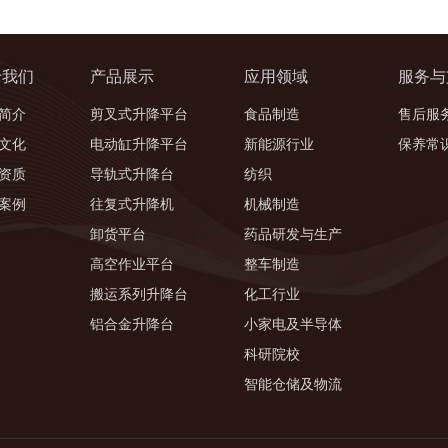
于我们
产品展示
应用领域
服务与
简介
剪叉式升降平台
食品制造
售后服
文化
电动缸升降平台
新能源行业
保养常
资质
导轨式升降台
纺织
案例
往复式升降机
机械制造
卸货平台
药品研发与生产
高空作业平台
整车制造
搬运系列升降台
化工行业
铝合金升降台
小家电及半导体
科研院校
智能仓储及物流