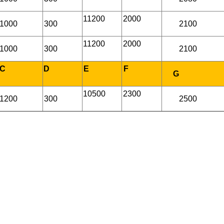
11200
2000
1000
300
2100
11200
2000
1000
300
2100
C
D
E
F
G
10500
2300
1200
300
2500