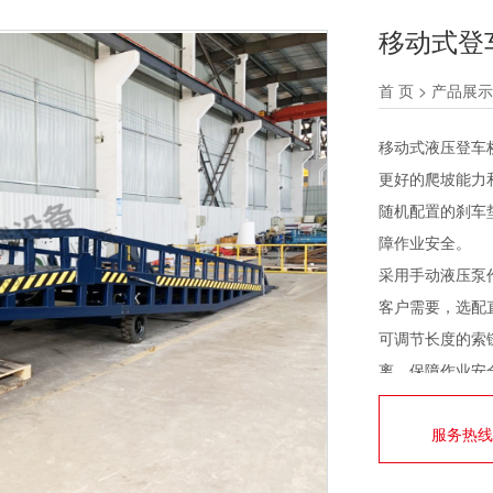
移动式登
首 页
>
产品展示
移动式液压登车
更好的爬坡能力
随机配置的刹车
障作业安全。
采用手动液压泵
客户需要，选配
可调节长度的索
离，保障作业安
进入车辆时，重
服务热线