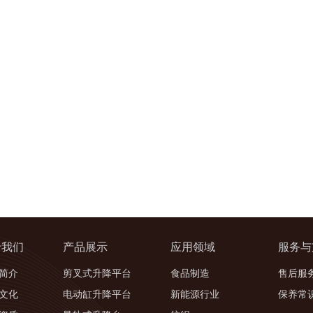
于我们
产品展示
应用领域
服务与
简介
剪叉式升降平台
食品制造
售后服
文化
电动缸升降平台
新能源行业
保养常