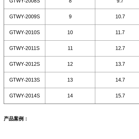
GTWY-2008S
8
9.7
GTWY-2009S
9
10.7
GTWY-2010S
10
11.7
GTWY-2011S
11
12.7
GTWY-2012S
12
13.7
GTWY-2013S
13
14.7
GTWY-2014S
14
15.7
产品案例：