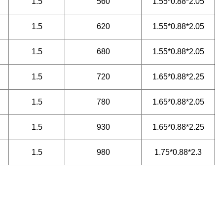
1.5
560
1.55*0.88*2.05
1.5
620
1.55*0.88*2.05
1.5
680
1.55*0.88*2.05
1.5
720
1.65*0.88*2.25
1.5
780
1.65*0.88*2.05
1.5
930
1.65*0.88*2.25
1.5
980
1.75*0.88*2.3