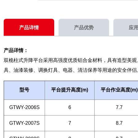
产品详情
产品优势
应
产品详情：
双桅柱式升降平台采用高强度优质铝合金材料，具有造型美观
具、油漆装修、调换灯具、电器、清洁保养等用途的安全伴侣
型号
平台提升高度(m)
平台作业高度(m)
GTWY-2006S
6
7.7
GTWY-2007S
7
8.7