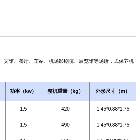
、宾馆、餐厅、车站、机场影剧院、展览馆等场所，式保养机
功率（kw）
整机重量（kg）
外形尺寸（m）
1.5
420
1.45*0.88*1.75
1.5
490
1.45*0.88*1.75