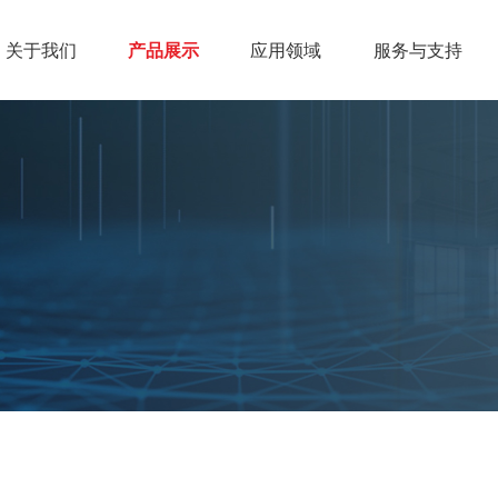
关于我们
产品展示
应用领域
服务与支持