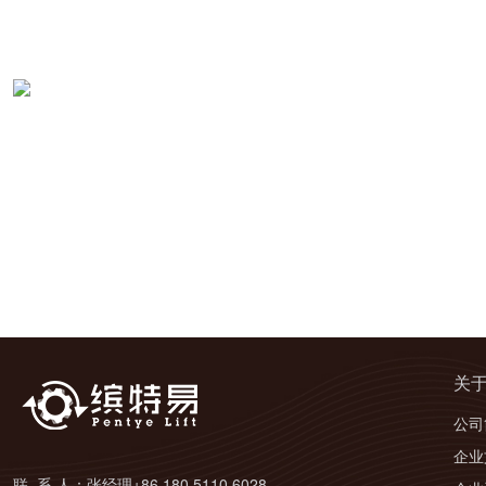
关
公司
企业
联 系 人：张经理+86 180 5110 6028